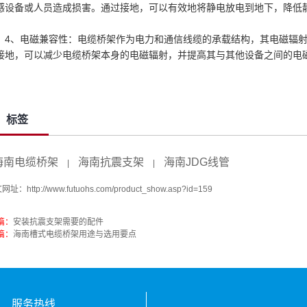
感设备或人员造成损害。通过接地，可以有效地将静电放电到地下，降低
4、电磁兼容性：电缆桥架作为电力和通信线缆的承载结构，其电磁辐
接地，可以减少电缆桥架本身的电磁辐射，并提高其与其他设备之间的电
标签
海南电缆桥架
海南抗震支架
海南JDG线管
|
|
文网址：
http://www.futuohs.com/product_show.asp?id=159
篇：
安装抗震支架需要的配件
篇：
海南槽式电缆桥架用途与选用要点
服务热线