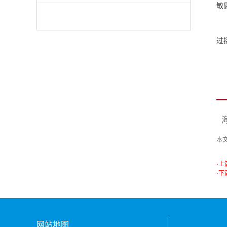
敏
过
本
·上
·下
网站地图