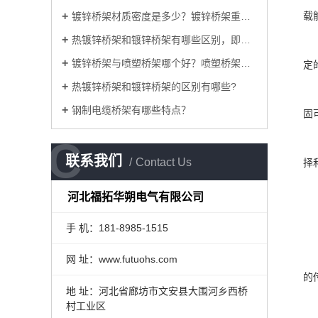
载
镀锌桥架材质密度是多少？镀锌桥架重量如何计算
热镀锌桥架和镀锌桥架有哪些区别，即相同与不同
镀锌桥架与喷塑桥架哪个好？喷塑桥架与镀锌桥架
定
热镀锌桥架和镀锌桥架的区别有哪些?
钢制电缆桥架有哪些特点？
固
C
C
联系我们
Contact Us
择
河北福拓华朔电气有限公司
手 机：181-8985-1515
网 址：www.futuohs.com
的
地 址：河北省廊坊市文安县大围河乡西桥
村工业区