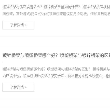
镀锌桥架材质密度是多少？镀锌桥架重量如何计算？ 镀锌桥架按照板
锌桥架，室外槽式\托盘式\梯式镀锌桥架建议使用冷轧板，但如果热轧板
了解详情 +
镀锌桥架与喷塑桥架哪个好？喷塑桥架与镀锌桥架的区
镀锌桥架与喷塑桥架哪个好？喷塑桥架与镀锌桥架的区别？ 镀锌桥架
内环境来说，镀锌桥架比喷塑桥架更合适，价格相对来说比较便宜，也能
了解详情 +