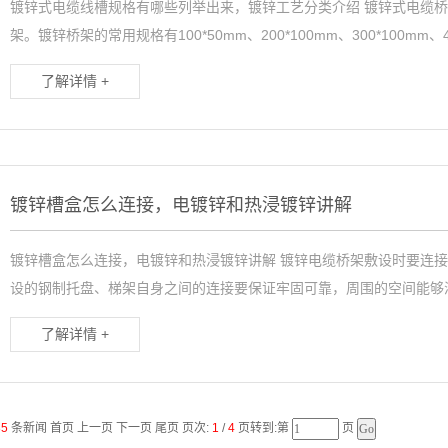
镀锌式电缆线槽规格有哪些列举出来，镀锌工艺分类介绍 镀锌式电缆
架。镀锌桥架的常用规格有100*50mm、200*100mm、300*100mm、4.
了解详情 +
镀锌槽盒怎么连接，电镀锌和热浸镀锌讲解
镀锌槽盒怎么连接，电镀锌和热浸镀锌讲解 镀锌电缆桥架敷设时要连
设的钢制托盘、梯架自身之间的连接要保证牢固可靠，周围的空间能够满
了解详情 +
35
条新闻 首页 上一页
下一页
尾页
页次:
1
/
4
页转到:第
页