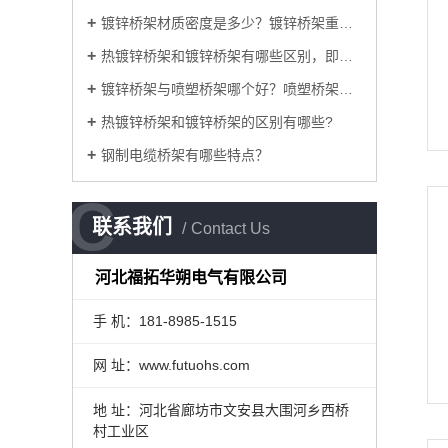
镀锌桥架材质密度是多少？镀锌桥架重量如何计算
热镀锌桥架和镀锌桥架有哪些区别，即相同与不同
镀锌桥架与喷塑桥架哪个好？喷塑桥架与镀锌桥架
热镀锌桥架和镀锌桥架的区别有哪些?
钢制电缆桥架有哪些特点？
C
C
联系我们
Contact Us
河北福拓华朔电气有限公司
手 机：181-8985-1515
网 址：www.futuohs.com
地 址：河北省廊坊市文安县大围河乡西桥
村工业区