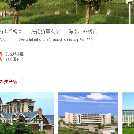
南电缆桥架
海南抗震支架
海南JDG线管
|
|
文网址：
http://www.futuohs.com/product_show.asp?id=290
篇：
孔雀城小区
篇：
已经没有了
相关产品