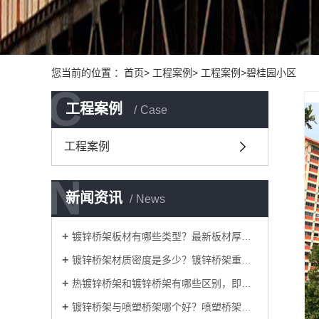
您当前的位置 ：首页> 工程案例> 工程案例>碧桂园小区
C
C
工程案例
Case
工程案例
N
N
新闻资讯
News
镀锌桥架板材有哪些类型？最新板材厚度标准？
镀锌桥架材质密度是多少？镀锌桥架重量如何计算
热镀锌桥架和镀锌桥架有哪些区别，即相同与不同
镀锌桥架与喷塑桥架哪个好？喷塑桥架与镀锌桥架