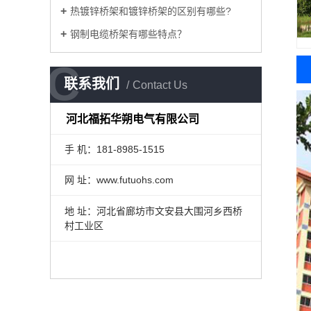
热镀锌桥架和镀锌桥架的区别有哪些?
钢制电缆桥架有哪些特点？
C
C
联系我们
Contact Us
河北福拓华朔电气有限公司
手 机：181-8985-1515
网 址：www.futuohs.com
地 址：河北省廊坊市文安县大围河乡西桥
村工业区