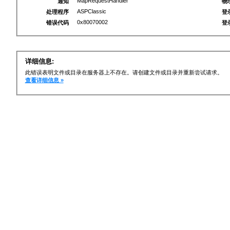
MapRequestHandler
通知
物
ASPClassic
处理程序
登
0x80070002
错误代码
登
详细信息:
此错误表明文件或目录在服务器上不存在。请创建文件或目录并重新尝试请求。
查看详细信息 »